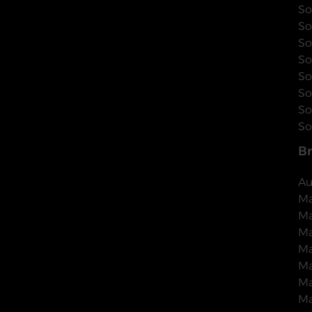
So
So
So
So
So
So
So
So
B
Au
Ma
Ma
Ma
Ma
Ma
Ma
Ma