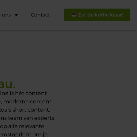
r ons
Contact
Zet de koffie klaar!
au.
ine is hét content
le, moderne content.
als short content,
 ons team van experts
op alle relevante
komstgericht
om je