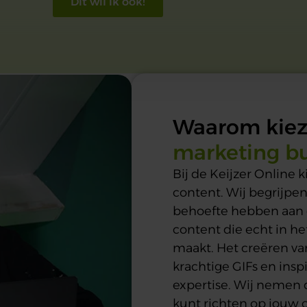
Dit wil ik ook!
Waarom kiez
marketing b
Bij de Keijzer Online 
content. Wij begrijp
behoefte hebben aan d
content die echt in he
maakt. Het creëren van
krachtige GIFs en inspi
expertise. Wij nemen d
kunt richten op jouw 