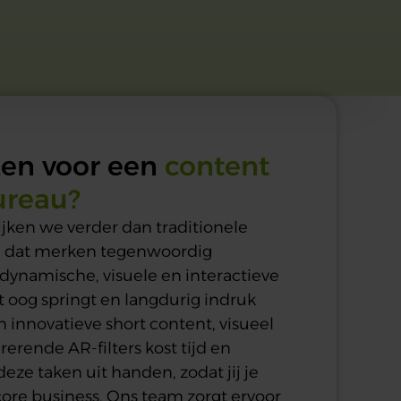
en voor een
content
ureau?
kijken we verder dan traditionele
en dat merken tegenwoordig
ynamische, visuele en interactieve
t oog springt en langdurig indruk
 innovatieve short content, visueel
rerende AR-filters kost tijd en
eze taken uit handen, zodat jij je
core business. Ons team zorgt ervoor