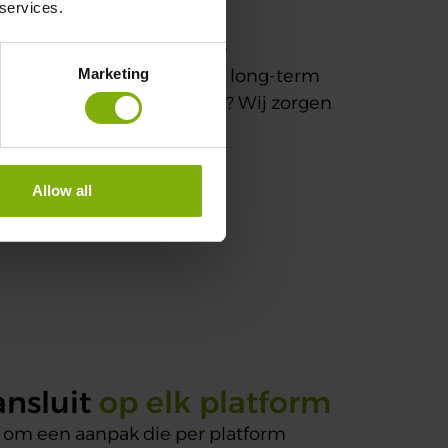
 services.
kelen we daarom creatieve
Marketing
kidentiteit versterken met long-term
nen met AR-filters of GIFs? Wij zorgen
Allow all
ansluit
op elk platform
 om een aanpak die per platform