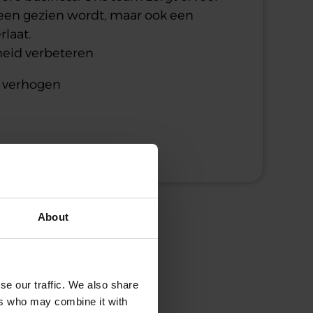
leen gezien wordt, maar ook een
rlaat.
heid verbeteren
 verhogen
About
se our traffic. We also share
ers who may combine it with