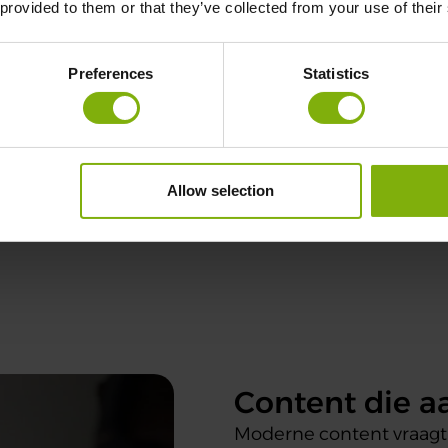
 provided to them or that they’ve collected from your use of their
op maat
maakte aanpak nodig. Bij de Keijzer Online ontwik
Preferences
Statistics
 jouw specifieke doelen en doelgroep. Wil je je mer
podcasts? Of juist een speelse kant van je merk to
ast en boeiend blijft.
Allow selection
Content die a
Moderne content vraagt