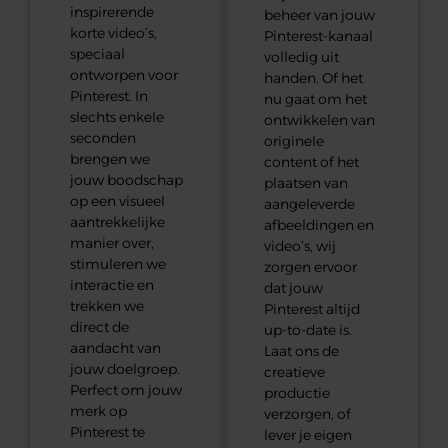
inspirerende
beheer van jouw
korte video’s,
Pinterest-kanaal
speciaal
volledig uit
ontworpen voor
handen. Of het
Pinterest. In
nu gaat om het
slechts enkele
ontwikkelen van
seconden
originele
brengen we
content of het
jouw boodschap
plaatsen van
op een visueel
aangeleverde
aantrekkelijke
afbeeldingen en
manier over,
video’s, wij
stimuleren we
zorgen ervoor
interactie en
dat jouw
trekken we
Pinterest altijd
direct de
up-to-date is.
aandacht van
Laat ons de
jouw doelgroep.
creatieve
Perfect om jouw
productie
merk op
verzorgen, of
Pinterest te
lever je eigen