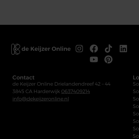
Contact
Lo
de Keijzer Online
Drielandendreef 42 – 44
So
3845 CA Harderwijk
0637409214
So
info@dekeijzeronline.nl
So
So
So
So
So
So