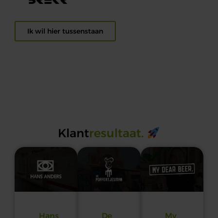
Ik wil hier tussenstaan
Klant
resultaat.
Hans
De
My