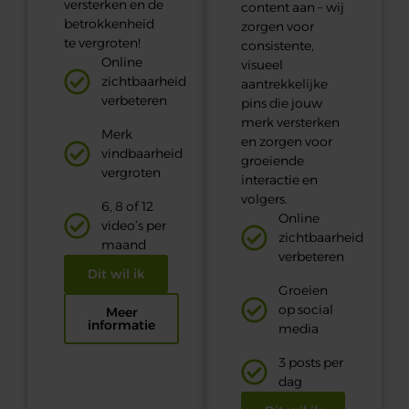
versterken en de
content aan – wij
betrokkenheid
zorgen voor
te vergroten!
consistente,
Online
visueel
zichtbaarheid
aantrekkelijke
verbeteren
pins die jouw
merk versterken
Merk
en zorgen voor
vindbaarheid
groeiende
vergroten
interactie en
volgers.
6, 8 of 12
Online
video’s per
zichtbaarheid
maand
verbeteren
Dit wil ik
Groeien
op social
Meer
informatie
media
3 posts per
dag