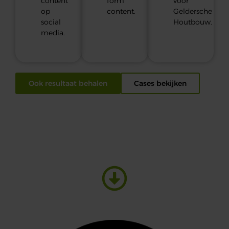
content
form
voor
op
content.
Geldersche
social
Houtbouw.
media.
Ook resultaat behalen
Cases bekijken