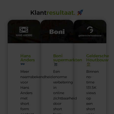
Klant
resultaat.
Hans
Boni
Geldersche
Anders
supermarkten
Houtbouw
Meer
Een
Binnen
naamsbekendheid
enorme
no-
voor
verbetering
time
Hans
in
131.5K
Anders
online
views
met
zichtbaarheid
op
short
door
een
form
short
short