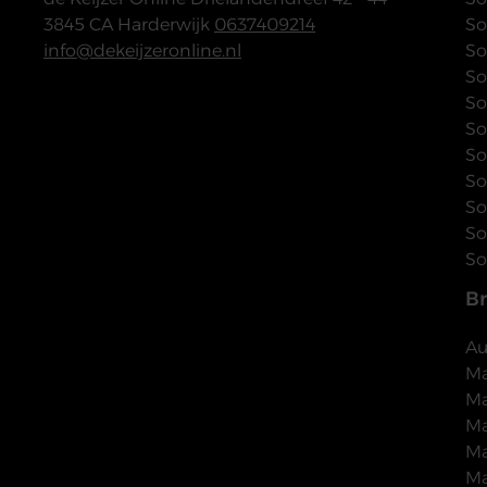
3845 CA Harderwijk
0637409214
So
info@dekeijzeronline.nl
So
So
So
So
So
So
So
So
So
B
Au
Ma
Ma
Ma
Ma
Ma