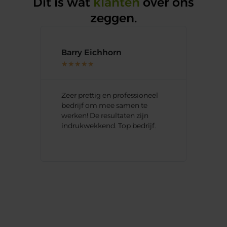
Dit is wat
klanten
over ons
zeggen.
Barry Eichhorn
Lee
★
★
★
★
★
★
★
oede
Zeer prettig en professioneel
Blij
bedrijf om mee samen te
hee
s
werken! De resultaten zijn
van 
indrukwekkend. Top bedrijf.
acco
over