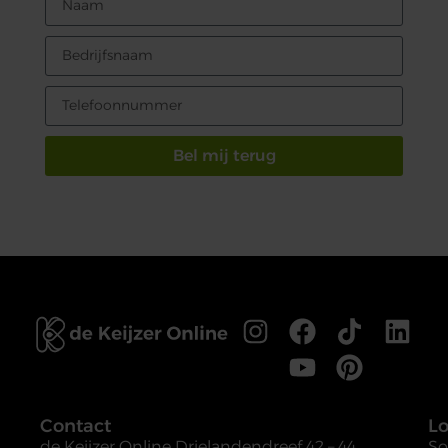
Bel mij terug
Contact
Lo
de Keijzer Online
Drielandendreef 42 – 44
So