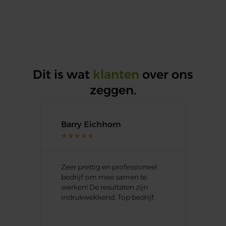
Dit is wat
klanten
over ons
zeggen.
Barry Eichhorn
Lee
★
★
★
★
★
★
★
oede
Zeer prettig en professioneel
Blij
bedrijf om mee samen te
hee
s
werken! De resultaten zijn
van 
indrukwekkend. Top bedrijf.
acco
over