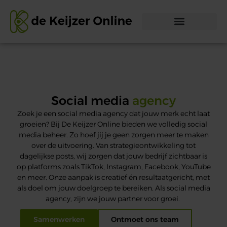
Social media
agency
Zoek je een
social
media agency dat jouw merk echt la
at
groeien? Bij De Keijzer Online
bieden we volledig
social
media beheer. Zo hoef jij je geen zorgen meer te maken
over de uitvoering. Van strategieontwikkeling tot
dagelijkse
posts
, wij zorgen dat jouw bedrijf zichtbaar is
op platforms zoals
TikTok
, Instagram, Facebook, YouTube
en meer. Onze aanpak is creatief én resultaat
gericht, met
als doel om jouw doelgroep te bereiken.
Als
social
media
agency, zijn we jouw partner voor groei.
Samenwerken
Ontmoet ons team