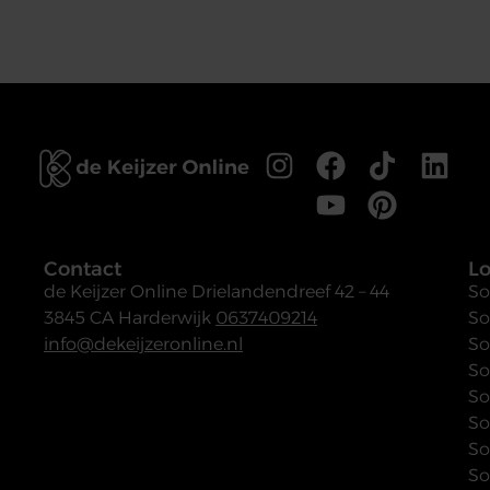
Contact
Lo
de Keijzer Online
Drielandendreef 42 – 44
So
3845 CA Harderwijk
0637409214
So
info@dekeijzeronline.nl
So
So
So
So
So
So