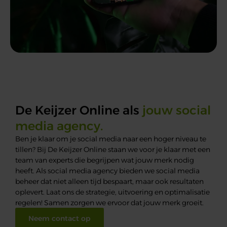
De Keijzer Online als
jouw social
media agency.
Ben je klaar om je
social
media naar een hoger niveau te
tillen? Bij De Keijzer Online staan we voor je klaar met een
team van experts die begrijpen wat jouw merk nodig
heeft. Als
social
media agency bieden we
social
media
beh
e
er
dat niet alleen tijd bespaart, maar ook resultaten
oplevert. Laat
ons
de strategie, uitvoering en optimalisatie
regelen
! Samen zorgen we ervo
o
r dat jouw merk groeit
.
Neem contact op