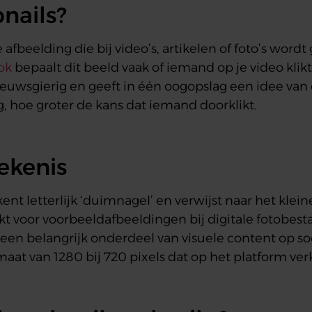
nails?
afbeelding die bij video’s, artikelen of foto’s word
ok
bepaalt dit beeld vaak of iemand op je video klik
ieuwsgierig en geeft in één oogopslag een idee van
g, hoe groter de kans dat iemand doorklikt.
ekenis
t letterlijk ‘duimnagel’ en verwijst naar het klein
t voor voorbeeldafbeeldingen bij digitale fotobest
een belangrijk onderdeel van visuele content op so
aat van 1280 bij 720 pixels dat op het platform ve