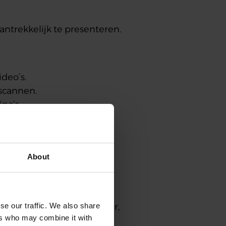
ntrekkelijk te presenteren.
ideo’s.
 scannen.
na’s.
en.
erkennen.
About
nsen even vast. Zeker op
se our traffic. We also share
 vaker en kijken ze langer,
ers who may combine it with
rgroot een sterke